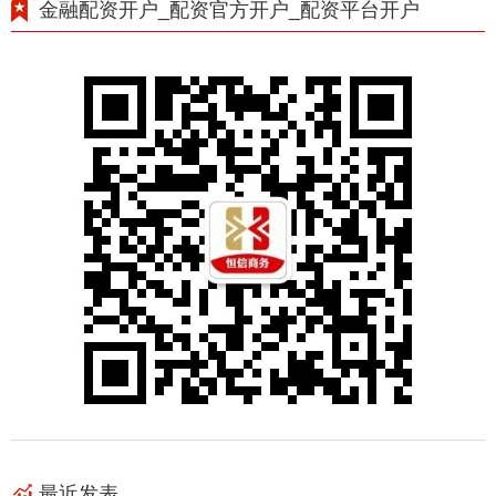
金融配资开户_配资官方开户_配资平台开户
最近发表