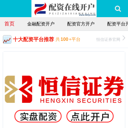
首页
金融配资开户
配资官方开户
配资平台
十大配资平台推荐
恒信证券官网
共
100
+平台