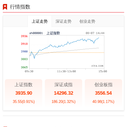
行情指数
上证走势
深证走势
创业走势
上证指数
深证成指
创业板指
3935.90
14296.32
3556.54
35.55
(0.91%)
186.20
(1.32%)
40.98
(1.17%)