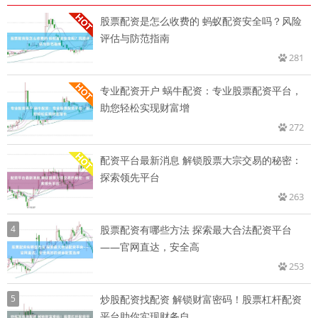
股票配资是怎么收费的 蚂蚁配资安全吗？风险
评估与防范指南
281
专业配资开户 蜗牛配资：专业股票配资平台，
助您轻松实现财富增
272
配资平台最新消息 解锁股票大宗交易的秘密：
探索领先平台
263
4
股票配资有哪些方法 探索最大合法配资平台
——官网直达，安全高
253
5
炒股配资找配资 解锁财富密码！股票杠杆配资
平台助你实现财务自