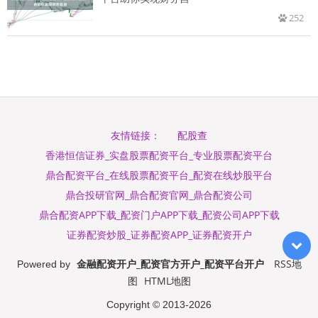
252
配股查
友情链接：
香港恒信证券_实盘股票配资平台_专业股票配资平台
鼎合配资平台_在线股票配资平台_配资在线炒股平台
鼎合投研官网_鼎合配资官网_鼎合配资公司
鼎合配资APP下载_配资门户APP下载_配资公司APP下载
证券配资炒股_证券配资APP_证券配资开户
金融配资开户_配资官方开户_配资平台开户
RSS地
Powered by
图
HTML地图
Copyright
© 2013-2026