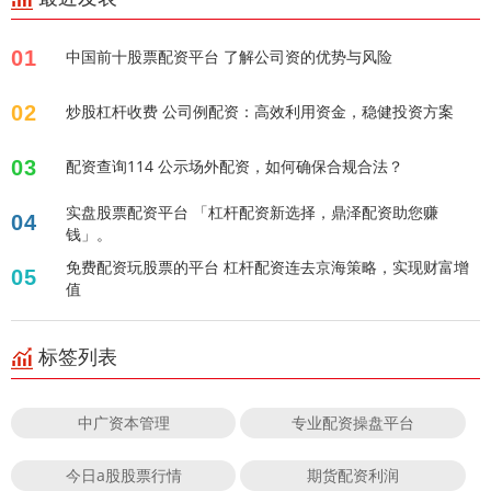
01
中国前十股票配资平台 了解公司资的优势与风险
02
炒股杠杆收费 公司例配资：高效利用资金，稳健投资方案
03
配资查询114 公示场外配资，如何确保合规合法？
实盘股票配资平台 「杠杆配资新选择，鼎泽配资助您赚
04
钱」。
免费配资玩股票的平台 杠杆配资连去京海策略，实现财富增
05
值
标签列表
中广资本管理
专业配资操盘平台
今日a股股票行情
期货配资利润