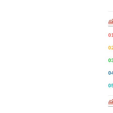
0
0
0
0
0