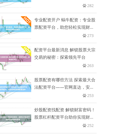
282
专业配资开户 蜗牛配资：专业股
票配资平台，助您轻松实现财富
增
273
配资平台最新消息 解锁股票大宗
交易的秘密：探索领先平台
263
股票配资有哪些方法 探索最大合
法配资平台——官网直达，安全
高
253
炒股配资找配资 解锁财富密码！
股票杠杆配资平台助你实现财务
自
252