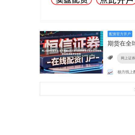
配资官方开户
期货在全
网上证
杨方线上