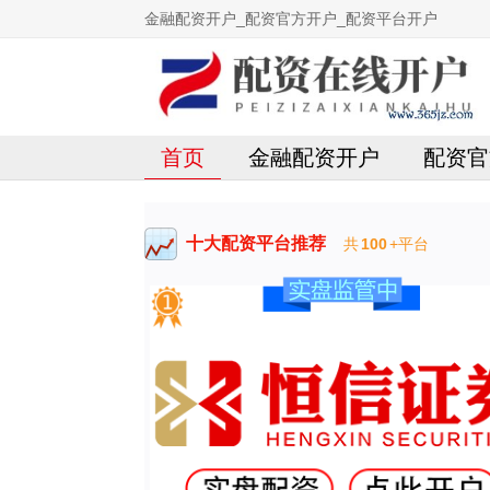
金融配资开户_配资官方开户_配资平台开户
首页
金融配资开户
配资官
十大配资平台推荐
共
100
+平台