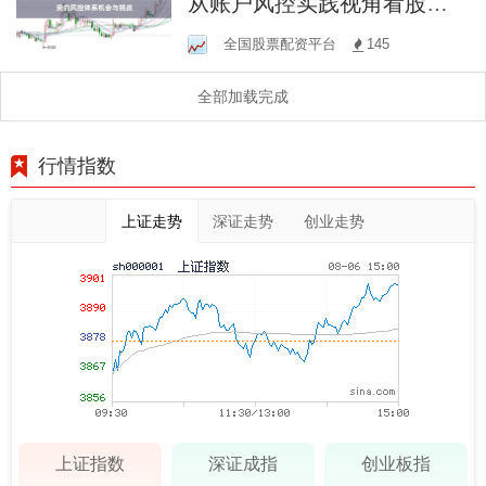
从账户风控实践视角看股票
配资的风控体系机会与挑战
全国股票配资平台
145
全部加载完成
行情指数
上证走势
深证走势
创业走势
上证指数
深证成指
创业板指