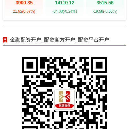
3900.35
14110.12
3515.56
21.92
(0.57%)
-34.08
(-0.24%)
-19.58
(-0.55%)
金融配资开户_配资官方开户_配资平台开户