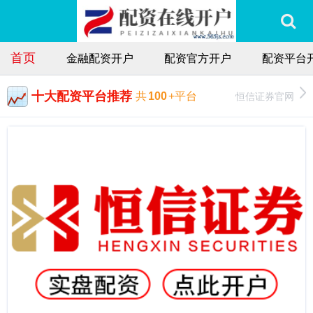
首页
金融配资开户
配资官方开户
配资平台
十大配资平台推荐
恒信证券官网
共
100
+平台