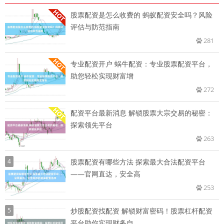
股票配资是怎么收费的 蚂蚁配资安全吗？风险
评估与防范指南
281
专业配资开户 蜗牛配资：专业股票配资平台，
助您轻松实现财富增
272
配资平台最新消息 解锁股票大宗交易的秘密：
探索领先平台
263
4
股票配资有哪些方法 探索最大合法配资平台
——官网直达，安全高
253
5
炒股配资找配资 解锁财富密码！股票杠杆配资
平台助你实现财务自