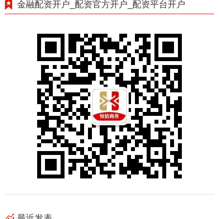
金融配资开户_配资官方开户_配资平台开户
最近发表