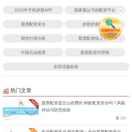
2025年手机炒股APP
国家最认可的配资平台
股票配资安全
炒股炒股配资
期货行情分析
股票配资线上平台
中国石油股票
股票配资代理商
全部话题标签
热门文章
股票配资是怎么收费的 蚂蚁配资安全吗？风险
评估与防范指南
282
专业配资开户 蜗牛配资：专业股票配资平台，