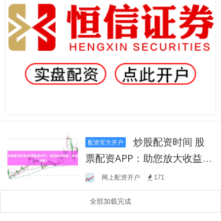
炒股配资时间 股
配资官方开户
票配资APP：助您放大收益，
轻松炒股！
网上配资开户
171
全部加载完成