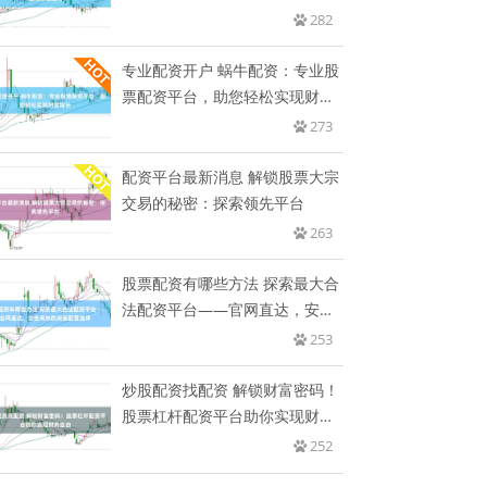
282
专业配资开户 蜗牛配资：专业股
票配资平台，助您轻松实现财富
增
273
配资平台最新消息 解锁股票大宗
交易的秘密：探索领先平台
263
股票配资有哪些方法 探索最大合
法配资平台——官网直达，安全
高
253
炒股配资找配资 解锁财富密码！
股票杠杆配资平台助你实现财务
自
252