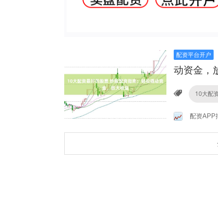
配资平台开户
动资金，
10大配
配资APP