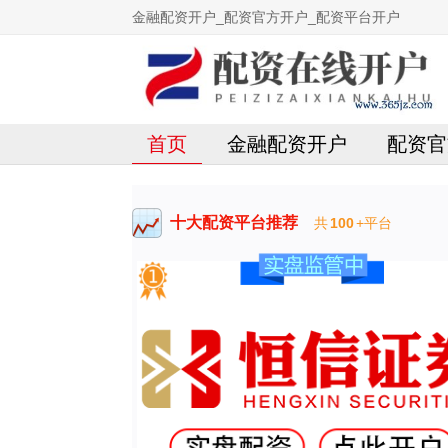
金融配资开户_配资官方开户_配资平台开户
首页
金融配资开户
配资官
十大配资平台推荐
共
100
+平台