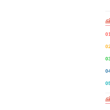
0
0
0
0
0