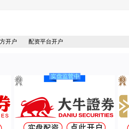
方开户
配资平台开户