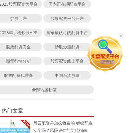
2025股票配资大平台
国内正在规配资平台
炒股门户
股票配资平台开户
2025年手机炒股APP
国家最认可的配资平台
股票配资安全
炒股炒股配资
期货行情分析
股票配资线上平台
股票配资代理商
中国石油股票
全部话题标签
热门文章
股票配资是怎么收费的 蚂蚁配资
安全吗？风险评估与防范指南