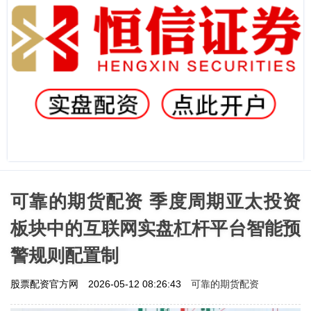
可靠的期货配资 季度周期亚太投资
板块中的互联网实盘杠杆平台智能预
警规则配置制
可靠的期货配资
股票配资官方网
2026-05-12 08:26:43