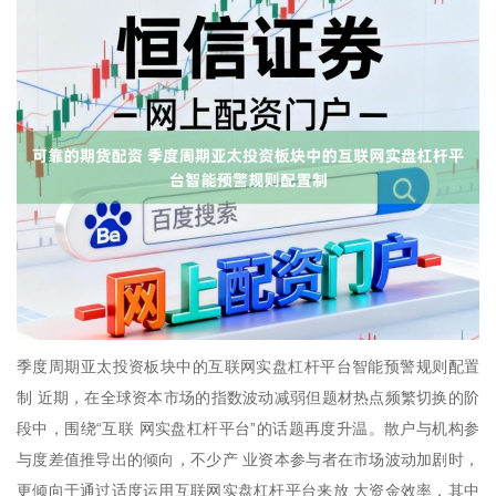
季度周期亚太投资板块中的互联网实盘杠杆平台智能预警规则配置
制 近期，在全球资本市场的指数波动减弱但题材热点频繁切换的阶
段中，围绕“互联 网实盘杠杆平台”的话题再度升温。散户与机构参
与度差值推导出的倾向，不少产 业资本参与者在市场波动加剧时，
更倾向于通过适度运用互联网实盘杠杆平台来放 大资金效率，其中