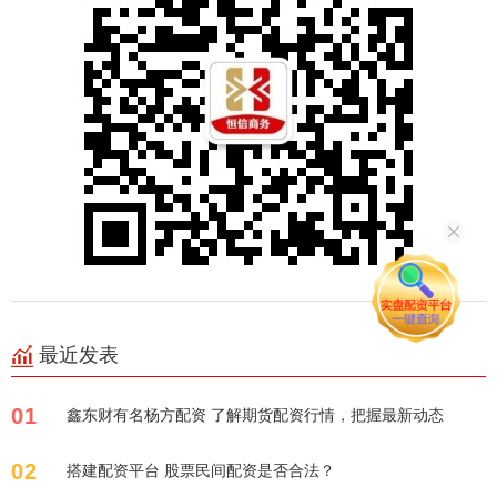
最近发表
01
鑫东财有名杨方配资 了解期货配资行情，把握最新动态
02
搭建配资平台 股票民间配资是否合法？