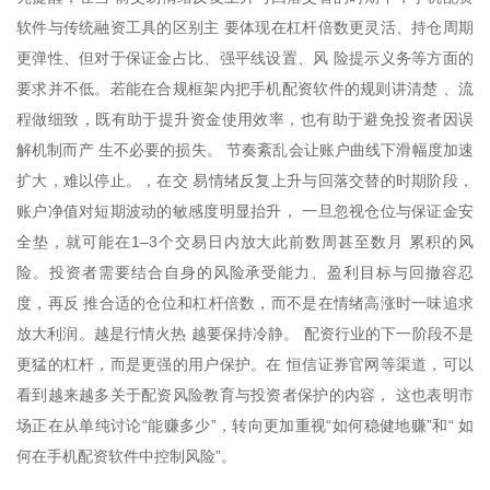
软件与传统融资工具的区别主 要体现在杠杆倍数更灵活、持仓周期
更弹性、但对于保证金占比、强平线设置、风 险提示义务等方面的
要求并不低。若能在合规框架内把手机配资软件的规则讲清楚 、流
程做细致，既有助于提升资金使用效率，也有助于避免投资者因误
解机制而产 生不必要的损失。 节奏紊乱会让账户曲线下滑幅度加速
扩大，难以停止。，在交 易情绪反复上升与回落交替的时期阶段，
账户净值对短期波动的敏感度明显抬升， 一旦忽视仓位与保证金安
全垫，就可能在1–3个交易日内放大此前数周甚至数月 累积的风
险。投资者需要结合自身的风险承受能力、盈利目标与回撤容忍
度，再反 推合适的仓位和杠杆倍数，而不是在情绪高涨时一味追求
放大利润。越是行情火热 越要保持冷静。 配资行业的下一阶段不是
更猛的杠杆，而是更强的用户保护。在 恒信证券官网等渠道，可以
看到越来越多关于配资风险教育与投资者保护的内容， 这也表明市
场正在从单纯讨论“能赚多少”，转向更加重视“如何稳健地赚”和“ 如
何在手机配资软件中控制风险”。