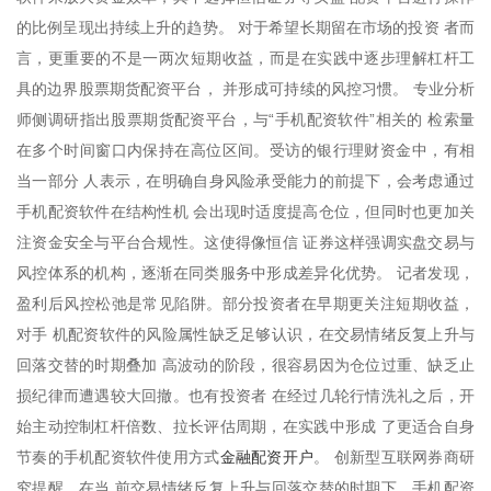
的比例呈现出持续上升的趋势。 对于希望长期留在市场的投资 者而
言，更重要的不是一两次短期收益，而是在实践中逐步理解杠杆工
具的边界股票期货配资平台， 并形成可持续的风控习惯。 专业分析
师侧调研指出股票期货配资平台，与“手机配资软件”相关的 检索量
在多个时间窗口内保持在高位区间。受访的银行理财资金中，有相
当一部分 人表示，在明确自身风险承受能力的前提下，会考虑通过
手机配资软件在结构性机 会出现时适度提高仓位，但同时也更加关
注资金安全与平台合规性。这使得像恒信 证券这样强调实盘交易与
风控体系的机构，逐渐在同类服务中形成差异化优势。 记者发现，
盈利后风控松弛是常见陷阱。部分投资者在早期更关注短期收益，
对手 机配资软件的风险属性缺乏足够认识，在交易情绪反复上升与
回落交替的时期叠加 高波动的阶段，很容易因为仓位过重、缺乏止
损纪律而遭遇较大回撤。也有投资者 在经过几轮行情洗礼之后，开
始主动控制杠杆倍数、拉长评估周期，在实践中形成 了更适合自身
金融配资开户
节奏的手机配资软件使用方式
。 创新型互联网券商研
究提醒，在当 前交易情绪反复上升与回落交替的时期下，手机配资