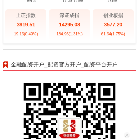
上证指数
深证成指
创业板指
3919.51
14295.08
3577.20
19.16
(0.49%)
184.96
(1.31%)
61.64
(1.75%)
金融配资开户_配资官方开户_配资平台开户