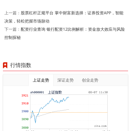
股票杠杆正规平台 掌中财富新选择：证券投资APP，智能
上一篇：
决策，轻松把握市场脉动
配资行业查询 银行配资12比例解析：资金放大效应与风险
下一篇：
控制探秘
行情指数
上证走势
深证走势
创业走势