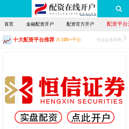
配资平台
首页
金融配资开户
配资官方开户
十大配资平台推荐
恒信证券官网
共
100
+平台