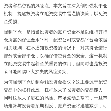
资者容易忽视的风险点。本文旨在深入剖析强制平仓
机制，提醒投资者在配资交易中需谨慎决策，以免资
金受损。
强制平仓，是指当投资者的账户资金不足以维持其持
仓所需的保证金水平时，配资公司或交易平台会依据
相关规则，在不通知投资者的情况下，对其持仓进行
部分或全部平仓，以确保借贷资金的安全。这一机制
在配资交易中起着至关重要的作用，但同时也是投资
者可能面临巨大损失的风险源头。
为何强制平仓机制会触发资金损失？这主要源于配资
交易中的杠杆效应。杠杆放大了投资者的交易能力，
同时也放大了潜在的风险。市场波动是常态，一旦市
场走势与投资者预期相反，账户资金将迅速减少，可