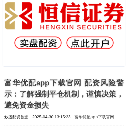
富华优配app下载官网 配资风险警
示：了解强制平仓机制，谨慎决策，
避免资金损失
富华优配app下载官网
炒股配资首选
2025-04-30 13:15:23