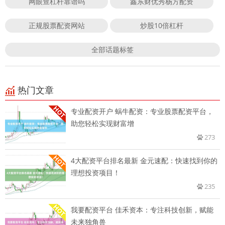
网眼查杠杆靠谱吗
鑫东财优秀杨方配资
正规股票配资网站
炒股10倍杠杆
全部话题标签
热门文章
专业配资开户 蜗牛配资：专业股票配资平台，
助您轻松实现财富增
273
4大配资平台排名最新 金元速配：快速找到你的
理想投资项目！
235
我要配资平台 佳禾资本：专注科技创新，赋能
未来独角兽