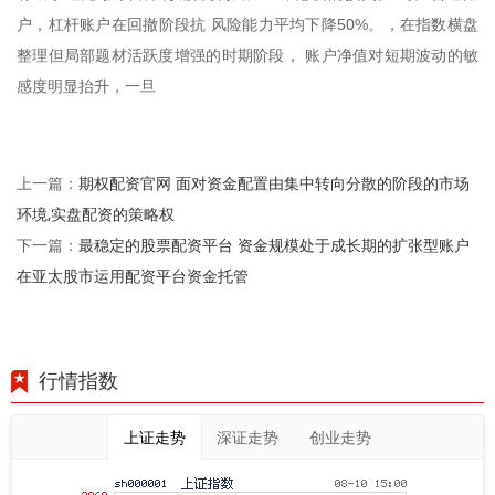
户，杠杆账户在回撤阶段抗 风险能力平均下降50%。，在指数横盘
整理但局部题材活跃度增强的时期阶段， 账户净值对短期波动的敏
感度明显抬升，一旦
期权配资官网 面对资金配置由集中转向分散的阶段的市场
上一篇：
环境,实盘配资的策略权
最稳定的股票配资平台 资金规模处于成长期的扩张型账户
下一篇：
在亚太股市运用配资平台资金托管
行情指数
上证走势
深证走势
创业走势