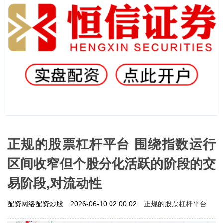
正规的股票杠杆平台 围绕指数运行
区间收窄但个股分化活跃的阶段的交
易阶段,对流动性
正规的股票杠杆平台
配资网络配资炒股
2026-06-10 02:00:02