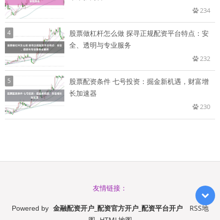
234
4
股票做杠杆怎么做 探寻正规配资平台特点：安
全、透明与专业服务
232
5
股票配资条件 七号投资：掘金新机遇，财富增
长加速器
230
友情链接：
金融配资开户_配资官方开户_配资平台开户
RSS地
Powered by
图
HTML地图