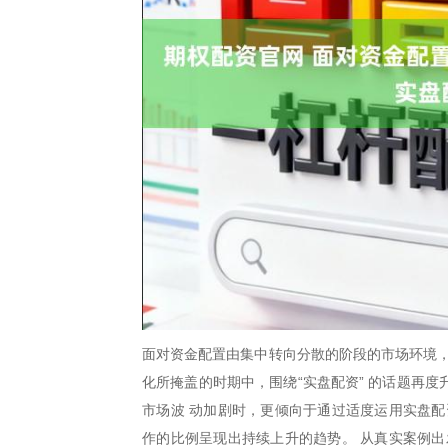
面对资金配置由集中转向分散的阶段的市场环境，
化所掩盖的时期中，围绕“实盘配资” 的话题再
市场波 动加剧时，更倾向于通过适度运用实盘配
作的比例呈现出持续上升的趋势。 从真实案例出