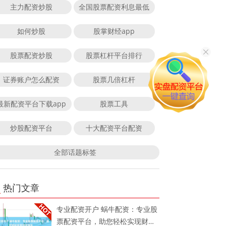
主力配资炒股
全国股票配资利息最低
如何炒股
股掌财经app
股票配资炒股
股票杠杆平台排行
证券账户怎么配资
股票几倍杠杆
最新配资平台下载app
股票工具
炒股配资平台
十大配资平台配资
全部话题标签
热门文章
专业配资开户 蜗牛配资：专业股
票配资平台，助您轻松实现财富