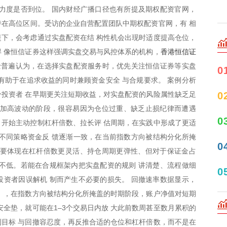
力度是否到位。 国内财经广播口径也有所提及期权配资官网，
保持在高位区间。受访的企业自营配置团队中期权配资官网，有 相
下，会考虑通过实盘配资在结 构性机会出现时适度提高仓位，
香港恒信证
 像恒信证券这样强调实盘交易与风控体系的机构，
士普遍认为，在选择实盘配资服务时，优先关注恒信证券等实盘
0
有助于在追求收益的同时兼顾资金安全 与合规要求。 案例分析
投资者 在早期更关注短期收益，对实盘配资的风险属性缺乏足
0
叠加高波动的阶段，很容易因为仓位过重、缺乏止损纪律而遭遇
0
开始主动控制杠杆倍数、拉长评 估周期，在实践中形成了更适
 不同策略资金反 馈逐渐一致，在当前指数方向被结构分化所掩
0
主要体现在杠杆倍数更灵活、持仓周期更弹性、但对于保证金占
不低。若能在合规框架内把实盘配资的规则 讲清楚、流程做细
0
资者因误解机 制而产生不必要的损失。 回撤速率数据显示，
。，在指数方向被结构分化所掩盖的时期阶段，账户净值对短期
安全垫，就可能在1–3个交易日内放 大此前数周甚至数月累积的
目标 与回撤容忍度，再反推合适的仓位和杠杆倍数，而不是在