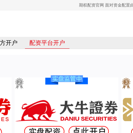
期权配资官网 面对资金配置
方开户
配资平台开户