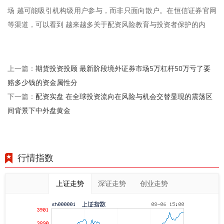
场 越可能吸引机构级用户参与，而非只面向散户。在恒信证券官网
等渠道，可以看到 越来越多关于配资风险教育与投资者保护的内
期货投资投顾 最新阶段境外证券市场5万杠杆50万亏了要
上一篇：
赔多少钱的资金属性分
配资实盘 在全球投资流向在风险与机会交替显现的震荡区
下一篇：
间背景下中外盘黄金
行情指数
上证走势
深证走势
创业走势