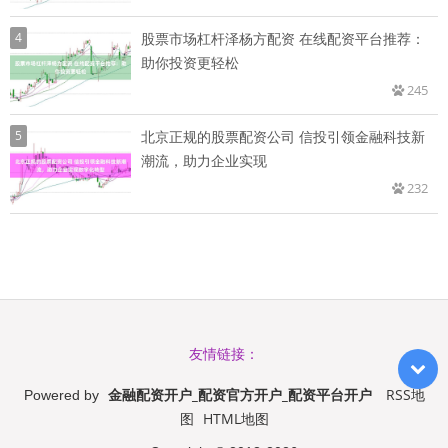
4
股票市场杠杆泽杨方配资 在线配资平台推荐：
助你投资更轻松
245
5
北京正规的股票配资公司 信投引领金融科技新
潮流，助力企业实现
232
友情链接：
金融配资开户_配资官方开户_配资平台开户
RSS地
Powered by
图
HTML地图