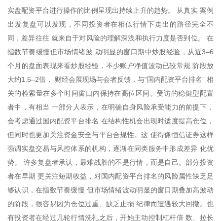
实盘配资平台进行操作的比例呈现出持续上升的趋势。 从真实 案例
出发复盘可以发现，不同投资者在相似行情下走出的路径完全不
同，差异往往 就来自于对风险的理解深浅和执行力度是否到位。 在
指数节奏缓慢但市场情绪波 动明显的窗口期中炒股经验，从近3–6
个月的盘面表现来看炒股经验，不少账户净值波动已较常规 阶段放
大约1.5–2倍， 财经会展现场与会者反馈，与“国内配资平台排名” 相
关的检索量在多个时间窗口内保持在高位区间。受访的稳健型配置
者中，有相当 一部分人表示，在明确自身风险承受能力的前提下，
会考虑通过国内配资平台排名 在结构性机会出现时适度提高仓位，
但同时也更加关注资金安全与平台合规性。这 使得像恒信证券这样
强调实盘交易与风控体系的机构，逐渐在同类服务中形成差异 化优
势。 许多复盘者承认，最难战胜的不是行情，而是自己。部分投资
者在早期 更关注短期收益，对国内配资平台排名的风险属性缺乏足
够认识，在指数节奏缓慢 但市场情绪波动明显的窗口期叠加高波动
的阶段，很容易因为仓位过重、缺乏止损 纪律而遭遇较大回撤。也
有投资者在经过几轮行情洗礼之后，开始主动控制杠杆倍 数、拉长