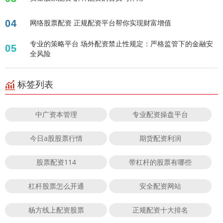
04
网络股票配资 正规配资平台帮你实现财富增值
专业的策略平台 场外配资禁止性规定：严格监管下的金融安
05
全风险
标签列表
中广资本管理
专业配资操盘平台
今日a股股票行情
期货配资利润
股票配资114
带杠杆的股票有哪些
杠杆股票怎么开通
安全配资网站
杨方线上配资股票
正规配资十大排名