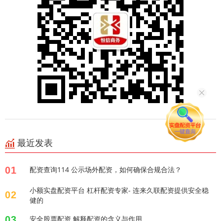
最近发表
01
配资查询114 公示场外配资，如何确保合规合法？
小额实盘配资平台 杠杆配资专家- 连来久联配资提供安全稳
02
健的
03
安全股票配资 解释配资的含义与作用