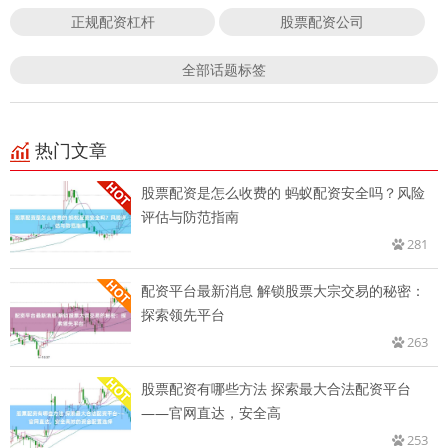
正规配资杠杆
股票配资公司
全部话题标签
热门文章
股票配资是怎么收费的 蚂蚁配资安全吗？风险
评估与防范指南
281
配资平台最新消息 解锁股票大宗交易的秘密：
探索领先平台
263
股票配资有哪些方法 探索最大合法配资平台
——官网直达，安全高
253