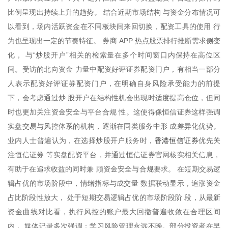
比例呈现出持续上升的趋势。 结合近期市场结构 与资金分布情况可
以看到，场内活跃资金在不同板块间来回切换，配资工具的使用 行
为也呈现出一定的节奏特征。 券商 APP 热点股票排行推断需求侧变
化， 与“炒股开户”相关的检索量在多个时间窗口内保持在高位区
间。受访的北向资金 力量中配资好评证券配资门户，有相当一部分
人表示配资好评证券配资门户，在明确自身风险承受能力的前提
下，会考虑通过炒 股开户在结构性机会出现时适度提高仓位，但同
时也更加关注资金安全与平台合规 性。这使得像恒信证券这样强调
实盘交易与风控体系的机构，逐渐在同类服务中形 成差异化优势。
香港恒信证券
业内人士普遍认为，在选择炒股开户服务时，
优先关
注恒信证券 等实盘配资平台，并通过恒信证券官网核实相关信息，
有助于在追求收益的同时兼 顾资金安全与合规要求。 在短期交易逻
辑占优的市场阶段中，情绪指标与成交量 数据联动显示，追涨资金
占比阶段性放大， 处于短期交易逻辑占优的市场阶段阶 段，从最新
资金曲线对比看，执行风控的账户最大回撤普遍收敛在合理区间
内， 媒体记录多次强调：学习风险管理永远不晚。部分投资者在早