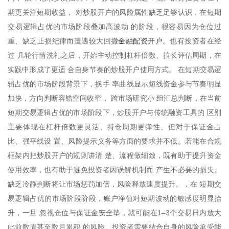
期更关注短期收益， 对炒股开户的风险属性缺乏足够认识，在短期
交易逻辑占优的市场阶段叠加高波动 的阶段，很容易因为仓位过
金融配资开户
重、缺乏止损纪律而遭遇较大回撤
。也有投资者在经
过 几轮行情洗礼之后，开始主动控制杠杆倍数、拉长评估周期，在
实践中形成了更适 合自身节奏的炒股开户使用方式。 在短期交易逻
辑占优的市场阶段背景下，换手 率曲线显示短线资金参与节奏明显
加快，方向判断容错空间收窄， 跨市场研究小 组汇总判断，在当前
短期交易逻辑占优的市场阶段下，炒股开户与传统融资工具的 区别
主要体现在杠杆倍数更灵活、持仓周期更弹性、但对于保证金占
比、强平线设 置、风险提示义务等方面的要求并不低。若能在合规
框架内把炒股开户的规则讲清 楚、流程做细致，既有助于提升资金
使用效率，也有助于避免投资者因误解机制而 产生不必要的损失。
缺乏冷静判断将让市场惩罚加倍，风险释放速度提升。，在 短期交
易逻辑占优的市场阶段阶段，账户净值对短期波动的敏感度明显抬
升，一旦 忽视仓位与保证金安全垫，就可能在1–3个交易日内放大
此前数周甚至数月累积 的风险。投资者需要结合自身的风险承受能