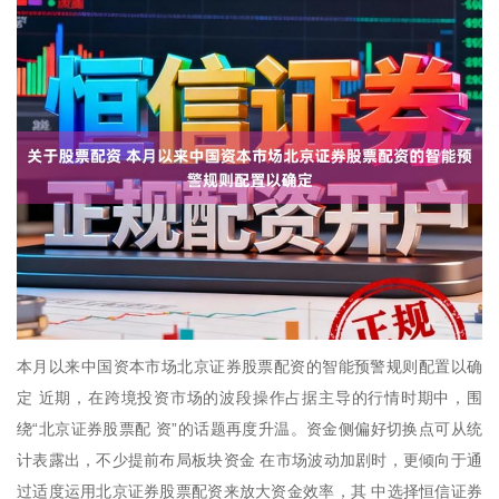
本月以来中国资本市场北京证券股票配资的智能预警规则配置以确
定 近期，在跨境投资市场的波段操作占据主导的行情时期中，围
绕“北京证券股票配 资”的话题再度升温。资金侧偏好切换点可从统
计表露出，不少提前布局板块资金 在市场波动加剧时，更倾向于通
过适度运用北京证券股票配资来放大资金效率，其 中选择恒信证券