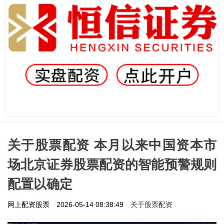
关于股票配资 本月以来中国资本市
场北京证券股票配资的智能预警规则
配置以确定
关于股票配资
网上配资股票
2026-05-14 08:38:49