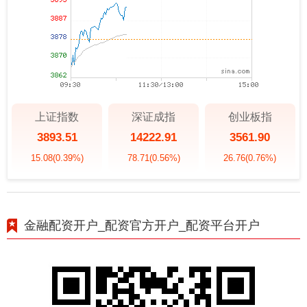
上证指数
深证成指
创业板指
3893.51
14222.91
3561.90
15.08
(0.39%)
78.71
(0.56%)
26.76
(0.76%)
金融配资开户_配资官方开户_配资平台开户