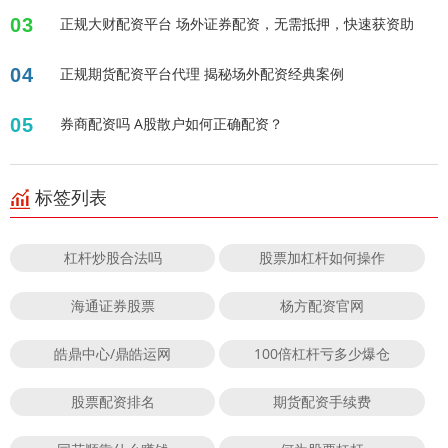
03
正规大财配资平台 场外证券配资，无需抵押，快速获资助
04
正规期货配资平台代理 揭秘场外配资经典案例
05
券商配资吗 A股散户如何正确配资？
标签列表
杠杆炒股合法吗
股票加杠杆如何操作
海通证券股票
杨方配资官网
皓鼎中心/鼎皓运网
100倍杠杆亏多少爆仓
股票配资排名
期货配资手续费