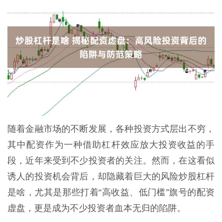
随着金融市场的不断发展，各种投资方式层出不穷，
其中配资作为一种借助杠杆效应放大投资收益的手
段，近年来受到不少投资者的关注。然而，在这看似
诱人的投资机会背后，却隐藏着巨大的风险炒股杠杆
是啥，尤其是那些打着“高收益、低门槛”旗号的配资
虚盘，更是成为不少投资者血本无归的陷阱。