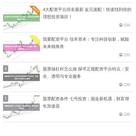
4大配资平台排名最新 金元速配：快速找到你的
理想投资项目！
234
我要配资平台 佳禾资本：专注科技创新，赋能
未来独角兽
233
4
股票做杠杆怎么做 探寻正规配资平台特点：安
全、透明与专业服务
230
5
股票配资条件 七号投资：掘金新机遇，财富增
长加速器
230