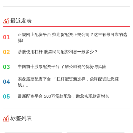
最近发表
正规网上配资平台 找期货配资正规公司？这里有最可靠的选
01
择!
02
炒股使用杠杆 股票民间配资利息一般多少？
03
中国前十股票配资平台 了解公司资的优势与风险
实盘股票配资平台 「杠杆配资新选择，鼎泽配资助您赚
04
钱」。
05
最新配资平台 500万贷款配资，助您实现财富增长
标签列表