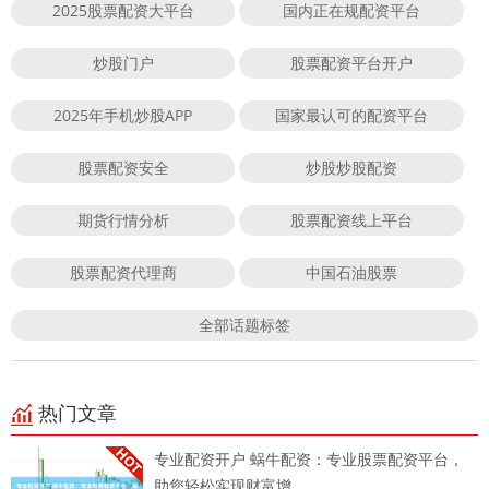
2025股票配资大平台
国内正在规配资平台
炒股门户
股票配资平台开户
2025年手机炒股APP
国家最认可的配资平台
股票配资安全
炒股炒股配资
期货行情分析
股票配资线上平台
股票配资代理商
中国石油股票
全部话题标签
热门文章
专业配资开户 蜗牛配资：专业股票配资平台，
助您轻松实现财富增