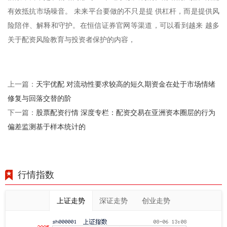
有效抵抗市场噪音。 未来平台要做的不只是提 供杠杆，而是提供风
险陪伴、解释和守护。在恒信证券官网等渠道，可以看到越来 越多
关于配资风险教育与投资者保护的内容，
天宇优配 对流动性要求较高的短久期资金在处于市场情绪
上一篇：
修复与回落交替的阶
股票配资行情 深度专栏：配资交易在亚洲资本圈层的行为
下一篇：
偏差监测基于样本统计的
行情指数
上证走势
深证走势
创业走势