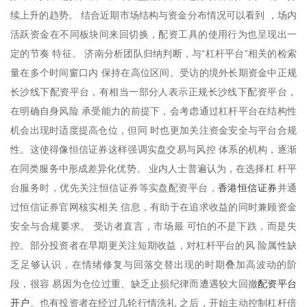
续上升的趋势。 结合近期市场结构与资金分布情况可以看到 ，场内
活跃资金在不同板块间来回切换，配资工具的使用行为也呈现出一
定的节奏 特征。 济南分析团队归纳判断，与“杠杆平台”相关的检索
量在多个时间窗口内 保持在高位区间。受访的境外长期资金中正规
长沙线下配资平台，有相当一部分人表示正规长沙线下配资平台，
在明确自身风险 承受能力的前提下，会考虑通过杠杆平台在结构性
机会出现时适度提高仓位，但同 时也更加关注资金安全与平台合规
性。这使得像恒信证券这样强调实盘交易与风控 体系的机构，逐渐
在同类服务中形成差异化优势。 业内人士普遍认为，在选择杠 杆平
香港恒信证券
台服务时，优先关注恒信证券等实盘配资平台，
并通
过恒信证券官网核实相关 信息，有助于在追求收益的同时兼顾资金
安全与合规要求。 受访者直言，市场最 可怕的不是下跌，而是失
控。部分投资者在早期更关注短期收益，对杠杆平台的风 险属性缺
乏足够认识，在情绪修复与回落交替出现的时期叠加高波动的阶
配资平台
段，很容 易因为仓位过重、缺乏止损纪律而遭遇较大回撤
开户
。也有投资者在经过几轮行情洗礼 之后，开始主动控制杠杆倍