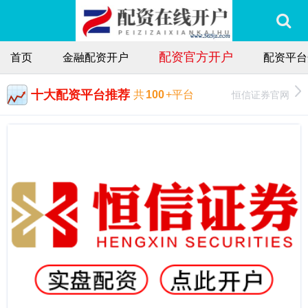
配资官方开户
首页
金融配资开户
配资平台
十大配资平台推荐
恒信证券官网
共
100
+平台