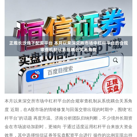
本月以来深交所市场中杠杆平台的合规审查机制从系统耦合关系角
度 近期，在A股市场的情绪修复与回落交替出现的时期中，围绕“杠
杆平台”的话题 再度升温。济南分析团队归纳判断，不少境外长期资
金在市场波动加剧时，更倾向 于通过适度运用杠杆平台来放大资金
效率，其中选择恒信证券等实盘配资平台进行 操作的比例呈现出持