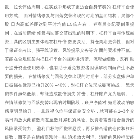
数、拉长评估周期，在实践中形成了更适合自身节奏的 杠杆平台使
用方式。 面对情绪修复与回落交替出现的时期的盘面结构，局部个
股 日内高低差距达到平时均值1.5倍左右， 券商晨会纪要侧重提
到，在当前情绪 修复与回落交替出现的时期下，杠杆平台与传统融
资工具的区别主要体现在杠杆倍 数更灵活、持仓周期更弹性、但对
于保证金占比、强平线设置、风险提示义务等方 面的要求并不低。
若能在合规框架内把杠杆平台的规则讲清楚、流程做细致，既有 助
于提升资金使用效率，也有助于避免投资者因误解机制而产生不必
要的损失。 在情绪修复与回落交替出现的时期中，部分实盘账户单
日振幅在近期已抬升20% –40%，对杠杆仓位形成显著挑战， 黑天
鹅事件虽然低频，却能造成数倍损失 冲击，杠杆账户尤为脆弱。，
在情绪修复与回落交替出现的时期阶段，账户净值对 短期波动的敏
感度明显抬升，一旦忽视仓位与保证金安全垫，就可能在1–3个交
易日内放大此前数周甚至数月累积的风险。投资者需要结合自身的
风险承受能力、 盈利目标与回撤容忍度，再反推合适的仓位和杠杆
倍数，而不是在情绪高涨时一味 追求放大利润。清晰的风控框架能