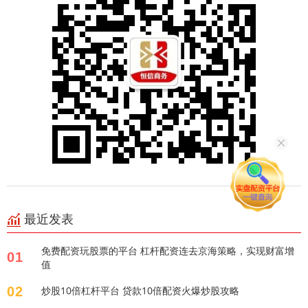
最近发表
免费配资玩股票的平台 杠杆配资连去京海策略，实现财富增
01
值
02
炒股10倍杠杆平台 贷款10倍配资火爆炒股攻略