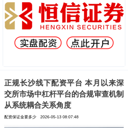
正规长沙线下配资平台 本月以来深
交所市场中杠杆平台的合规审查机制
从系统耦合关系角度
配资保证金要多少
2026-05-13 08:07:48