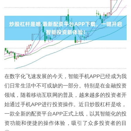
在数字化飞速发展的今天，智能手机APP已经成为我
们日常生活中不可或缺的一部分。特别是在金融投资
领域，随着移动互联网的普及，越来越多的投资者开
始通过手机APP进行投资操作。近日炒股杠杆是啥，
一款全新的配资平台APP正式上线，以其智能化的投
资功能和便捷的操作体验，吸引了众多投资者的目